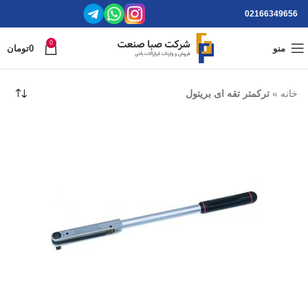
02166349656
0
منو
0
تومان
خانه
»
ترکمتر تقه ای بریتول