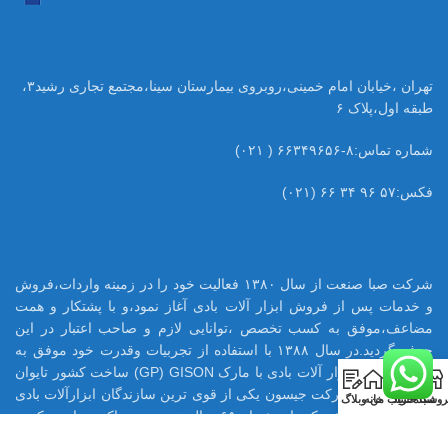
تهران ،خیابان امام خمینی،روبروی بیمارستان سینا،مجتمع تجاری رشید۳،
طبقه اول،پلاک ۶
شماره تماس:۸-۶۶۳۴۹۶۵۶ ( ۰۲۱)
فکس:۵۷ ۹۶ ۳۴ ۶۶ (۰۲۱)
شرکت صبا صنعت از سال ۱۳۸۰ فعالیت خود را در زمینه واردات،فروش
و خدمات پس از فروش ابزار آلات بادی آغاز نمود،و با پشتکار و همت
مضاعف،موفق به کسب تخصص ،توانایی لازم و صاحب اعتبار در این
حرفه گردید.در سال ۱۳۸۸ با استفاده از تجربیات وقدرت خود موفق به
اخذ نمایندگی ابزار آلات بادی با مارک GP) GISON) ساخت کشور تایوان
0
در ایران شود.شرکت جیسون یکی از قوی ترین سازندگان ابزارآلات بادی
روشگاه
سبد خرید
حساب من
خانه
وبلاگ
در تایوان می باشد که با بیش از ۶۵ سال تجربه ،هم اکنون تامین کننده
بسیاری از قطعات ابزار بادی اینگر سولرند آمریکا میباشد.