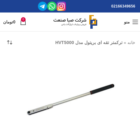
02166349656
0
منو
0
تومان
خانه
»
ترکمتر تقه ای بریتول مدل HVT5000