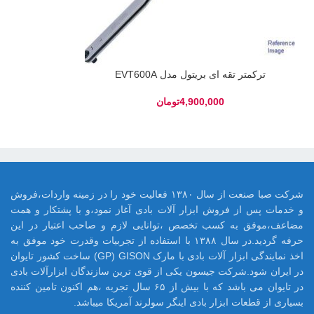
ترکمتر تقه ای بریتول مدل EVT600A
تومان
شرکت صبا صنعت از سال ۱۳۸۰ فعالیت خود را در زمینه واردات،فروش
و خدمات پس از فروش ابزار آلات بادی آغاز نمود،و با پشتکار و همت
مضاعف،موفق به کسب تخصص ،توانایی لازم و صاحب اعتبار در این
حرفه گردید.در سال ۱۳۸۸ با استفاده از تجربیات وقدرت خود موفق به
اخذ نمایندگی ابزار آلات بادی با مارک GP) GISON) ساخت کشور تایوان
در ایران شود.شرکت جیسون یکی از قوی ترین سازندگان ابزارآلات بادی
در تایوان می باشد که با بیش از ۶۵ سال تجربه ،هم اکنون تامین کننده
بسیاری از قطعات ابزار بادی اینگر سولرند آمریکا میباشد.