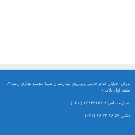
تهران ،خیابان امام خمینی،روبروی بیمارستان سینا،مجتمع تجاری رشید۳،
طبقه اول،پلاک ۶
شماره تماس:۸-۶۶۳۴۹۶۵۶ ( ۰۲۱)
فکس:۵۷ ۹۶ ۳۴ ۶۶ (۰۲۱)