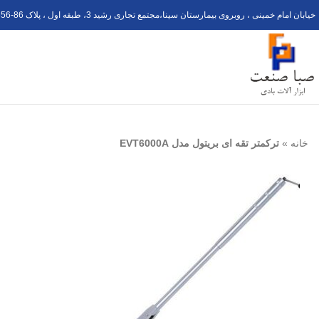
خیابان امام خمینی ، روبروی بیمارستان سینا،مجتمع تجاری رشید 3، طبقه اول ، پلاک 6
56-8
خانه
»
ترکمتر تقه ای بریتول مدل EVT6000A