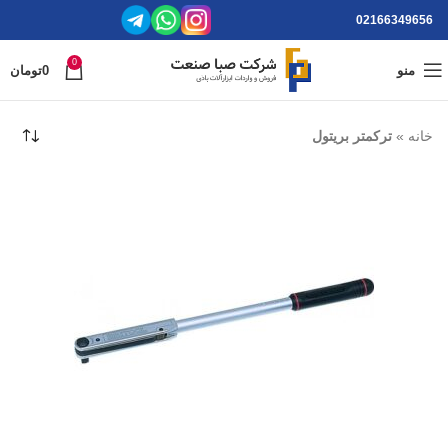
02166349656
0
منو
0
تومان
خانه
»
ترکمتر بریتول