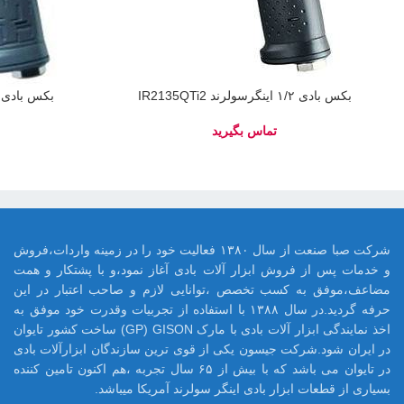
بکس بادی ۱/۲ اینگرسولرند IR2135QTi2
بکس بادی ۱/۲ اینگرسولرند R2135QTi2
شرکت صبا صنعت از سال ۱۳۸۰ فعالیت خود را در زمینه واردات،فروش
و خدمات پس از فروش ابزار آلات بادی آغاز نمود،و با پشتکار و همت
مضاعف،موفق به کسب تخصص ،توانایی لازم و صاحب اعتبار در این
حرفه گردید.در سال ۱۳۸۸ با استفاده از تجربیات وقدرت خود موفق به
اخذ نمایندگی ابزار آلات بادی با مارک GP) GISON) ساخت کشور تایوان
در ایران شود.شرکت جیسون یکی از قوی ترین سازندگان ابزارآلات بادی
در تایوان می باشد که با بیش از ۶۵ سال تجربه ،هم اکنون تامین کننده
بسیاری از قطعات ابزار بادی اینگر سولرند آمریکا میباشد.