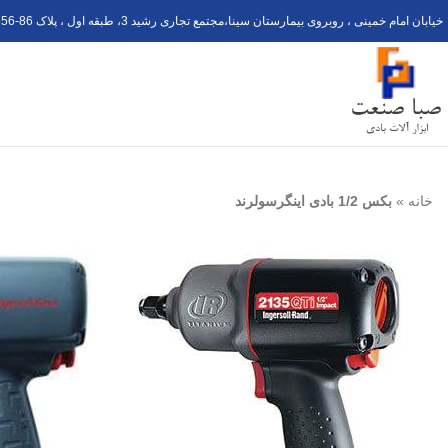
خیابان امام خمینی ، روبروی بیمارستان سینا،مجتمع تجاری رشید 3، طبقه اول ، پلاک 6
56-8
خانه
»
بکس 1/2 بادی اینگرسولرند