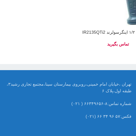
I
تهران ،خیابان امام خمینی،روبروی بیمارستان سینا،مجتمع تجاری رشید۳،
طبقه اول،پلاک ۶
شماره تماس:۸-۶۶۳۴۹۶۵۶ ( ۰۲۱)
فکس:۵۷ ۹۶ ۳۴ ۶۶ (۰۲۱)