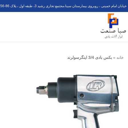
خیابان امام خمینی ، روبروی بیمارستان سینا،مجتمع تجاری رشید 3، طبقه اول ، پلاک 6
56-8
خانه
»
بکس بادی 3/4 اینگرسولرند