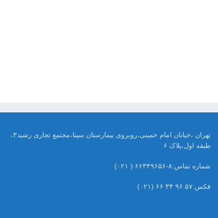
تهران ،خیابان امام خمینی،روبروی بیمارستان سینا،مجتمع تجاری رشید۳،
طبقه اول،پلاک ۶
شماره تماس:۸-۶۶۳۴۹۶۵۶ ( ۰۲۱)
فکس:۵۷ ۹۶ ۳۴ ۶۶ (۰۲۱)