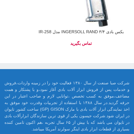
بکس بادی ۳/۴ INGERSOLL RAND مدل IR-258
شرکت صبا صنعت از سال ۱۳۸۰ فعالیت خود را در زمینه واردات،فروش
و خدمات پس از فروش ابزار آلات بادی آغاز نمود،و با پشتکار و همت
مضاعف،موفق به کسب تخصص ،توانایی لازم و صاحب اعتبار در این
حرفه گردید.در سال ۱۳۸۸ با استفاده از تجربیات وقدرت خود موفق به
اخذ نمایندگی ابزار آلات بادی با مارک GP) GISON) ساخت کشور تایوان
در ایران شود.شرکت جیسون یکی از قوی ترین سازندگان ابزارآلات بادی
در تایوان می باشد که با بیش از ۶۵ سال تجربه ،هم اکنون تامین کننده
بسیاری از قطعات ابزار بادی اینگر سولرند آمریکا میباشد.