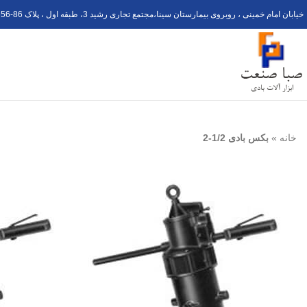
خیابان امام خمینی ، روبروی بیمارستان سینا،مجتمع تجاری رشید 3، طبقه اول ، پلاک 6
56-8
خانه
»
بکس بادی 1/2-2