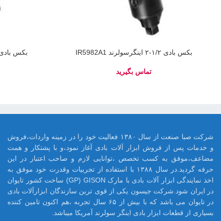
بکس بادی ۱/۲-۲ اینگرسولرند IR5982A1
بکس بادی ۱/۲-۲ اینگرسولرند 8A1
شرکت صبا صنعت از سال ۱۳۸۰ فعالیت خود را در زمینه واردات،فروش
و خدمات پس از فروش ابزار آلات بادی آغاز نمود،و با پشتکار و همت
مضاعف،موفق به کسب تخصص ،توانایی لازم و صاحب اعتبار در این
حرفه گردید.در سال ۱۳۸۸ با استفاده از تجربیات وقدرت خود موفق به
اخذ نمایندگی ابزار آلات بادی با مارک GP) GISON) ساخت کشور تایوان
در ایران شود.شرکت جیسون یکی از قوی ترین سازندگان ابزارآلات بادی
در تایوان می باشد که با بیش از ۶۵ سال تجربه ،هم اکنون تامین کننده
بسیاری از قطعات ابزار بادی اینگر سولرند آمریکا میباشد.