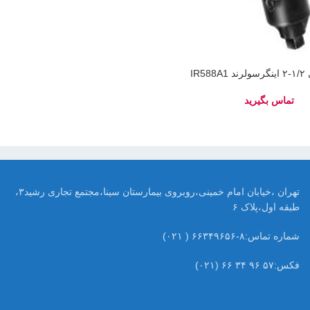
IR58
تهران ،خیابان امام خمینی،روبروی بیمارستان سینا،مجتمع تجاری رشید۳،
طبقه اول،پلاک ۶
شماره تماس:۸-۶۶۳۴۹۶۵۶ ( ۰۲۱)
فکس:۵۷ ۹۶ ۳۴ ۶۶ (۰۲۱)