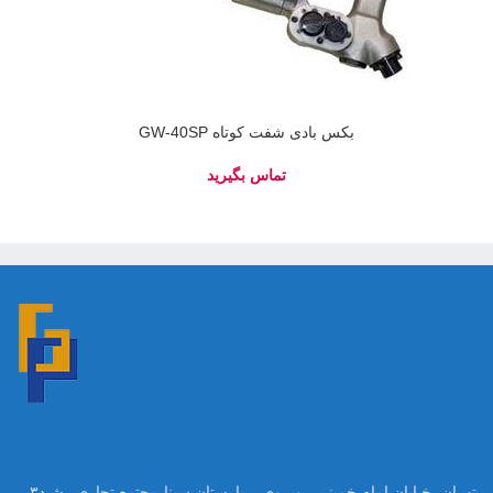
بکس بادی شفت کوتاه GW-40SP
تهران ،خیابان امام خمینی،روبروی بیمارستان سینا،مجتمع تجاری رشید۳،