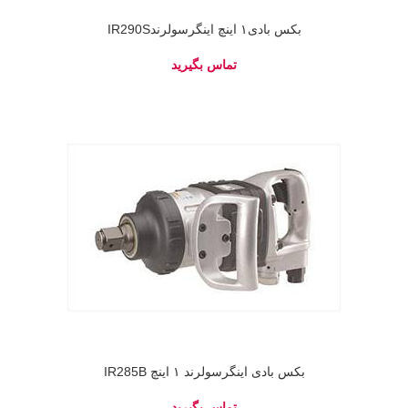
بکس بادی۱ اینچ اینگرسولرندIR290S
بکس بادی اینگرسولرند ۱ اینچ IR285B