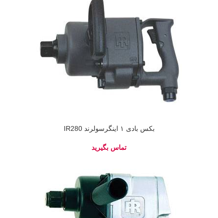
بکس بادی ۱ اینگرسولرند IR280