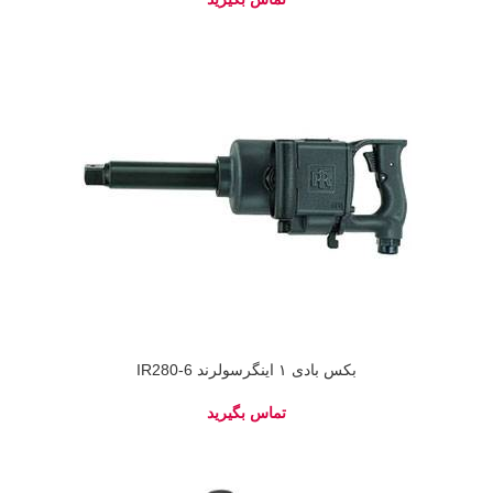
بکس بادی ۱ اینگرسولرند IR280-6