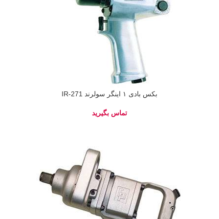
بکس بادی ۱ اینگر سولرند IR-271