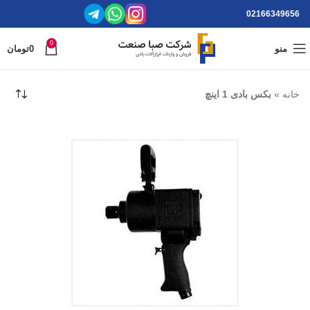
02166349656
0
منو
0
تومان
خانه
»
بکس بادی 1 اینچ