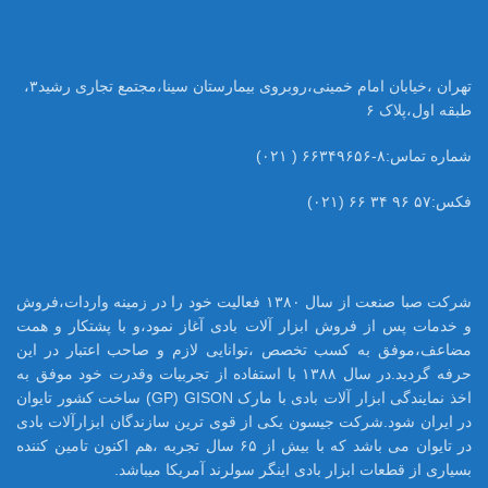
تهران ،خیابان امام خمینی،روبروی بیمارستان سینا،مجتمع تجاری رشید۳،
طبقه اول،پلاک ۶
شماره تماس:۸-۶۶۳۴۹۶۵۶ ( ۰۲۱)
فکس:۵۷ ۹۶ ۳۴ ۶۶ (۰۲۱)
شرکت صبا صنعت از سال ۱۳۸۰ فعالیت خود را در زمینه واردات،فروش
و خدمات پس از فروش ابزار آلات بادی آغاز نمود،و با پشتکار و همت
مضاعف،موفق به کسب تخصص ،توانایی لازم و صاحب اعتبار در این
حرفه گردید.در سال ۱۳۸۸ با استفاده از تجربیات وقدرت خود موفق به
اخذ نمایندگی ابزار آلات بادی با مارک GP) GISON) ساخت کشور تایوان
در ایران شود.شرکت جیسون یکی از قوی ترین سازندگان ابزارآلات بادی
در تایوان می باشد که با بیش از ۶۵ سال تجربه ،هم اکنون تامین کننده
بسیاری از قطعات ابزار بادی اینگر سولرند آمریکا میباشد.