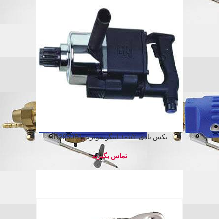
بکس بادی ۱/۲-۱ اینگرسولرند IR2950B1