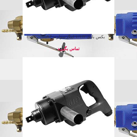
بکس بادی ۱/۲-۱ اینگرسولرند IR2950A7