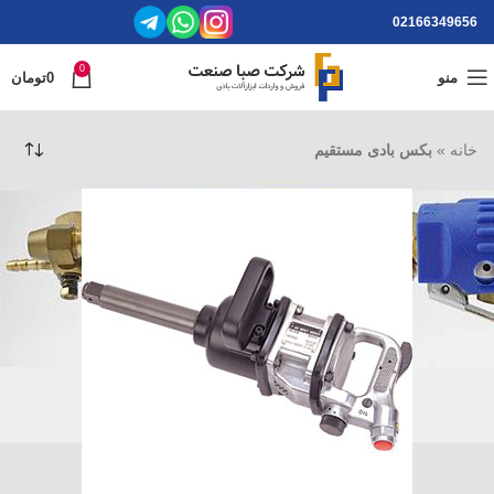
02166349656
0
منو
0
تومان
خانه
»
بکس بادی مستقیم