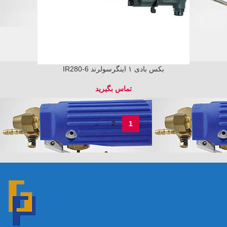
بکس بادی ۱ اینگرسولرند IR280-6
→
2
1