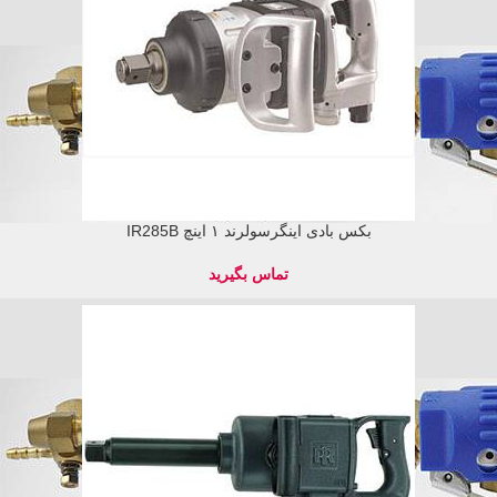
بکس بادی اینگرسولرند ۱ اینچ IR285B