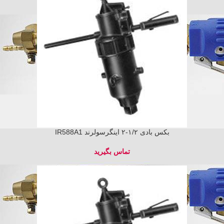
بکس بادی ۱/۲-۲ اینگرسولرند IR588A1