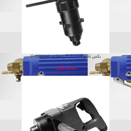
بکس بادی ۱/۲-۱ اینگرسولرند IR-5980A1