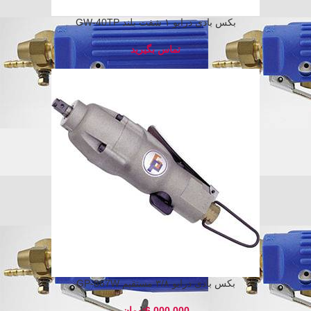
بکس بادی درایو ۱ شفت بلند GW-40TP
بکس بادی درایو ۳/۸ مستقیم GP-867W
تومان