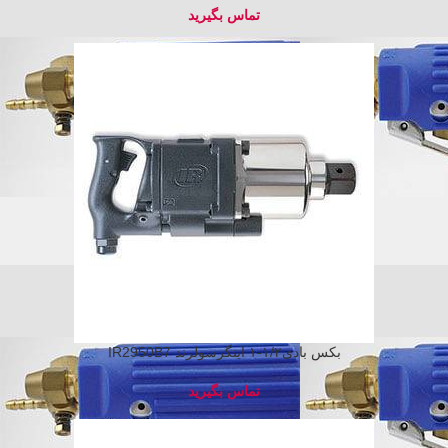
بکس بادی۱/۲-۱ اینگرسولرند IR2950B7