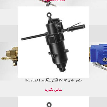
بکس بادی ۱/۲-۲ اینگرسولرند IR5982A1