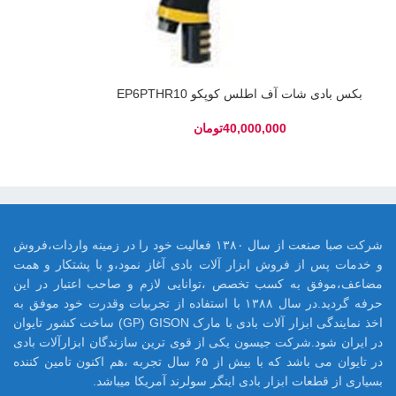
بکس بادی شات آف اطلس کوپکو EP6PTHR10
تومان
شرکت صبا صنعت از سال ۱۳۸۰ فعالیت خود را در زمینه واردات،فروش
و خدمات پس از فروش ابزار آلات بادی آغاز نمود،و با پشتکار و همت
مضاعف،موفق به کسب تخصص ،توانایی لازم و صاحب اعتبار در این
حرفه گردید.در سال ۱۳۸۸ با استفاده از تجربیات وقدرت خود موفق به
اخذ نمایندگی ابزار آلات بادی با مارک GP) GISON) ساخت کشور تایوان
در ایران شود.شرکت جیسون یکی از قوی ترین سازندگان ابزارآلات بادی
در تایوان می باشد که با بیش از ۶۵ سال تجربه ،هم اکنون تامین کننده
بسیاری از قطعات ابزار بادی اینگر سولرند آمریکا میباشد.