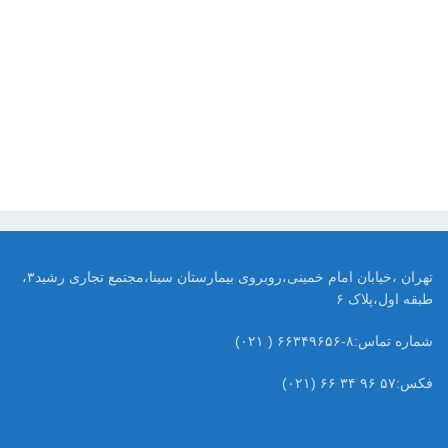
تهران ،خیابان امام خمینی،روبروی بیمارستان سینا،مجتمع تجاری رشید۳،
طبقه اول،پلاک ۶
شماره تماس:۸-۶۶۳۴۹۶۵۶ ( ۰۲۱)
فکس:۵۷ ۹۶ ۳۴ ۶۶ (۰۲۱)