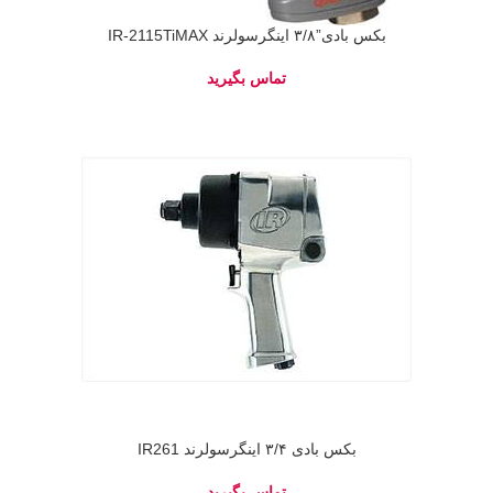
بکس بادی”۳/۸ اینگرسولرند IR-2115TiMAX
بکس بادی ۳/۴ اینگرسولرند IR261