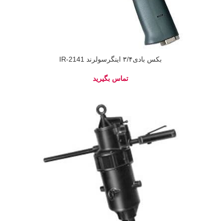
بکس بادی۳/۴ اینگرسولرند IR-2141