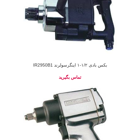
بکس بادی ۱/۲-۱ اینگرسولرند IR2950B1