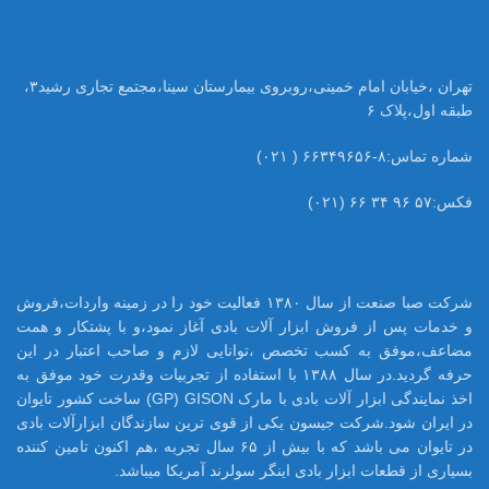
تهران ،خیابان امام خمینی،روبروی بیمارستان سینا،مجتمع تجاری رشید۳،
طبقه اول،پلاک ۶
شماره تماس:۸-۶۶۳۴۹۶۵۶ ( ۰۲۱)
فکس:۵۷ ۹۶ ۳۴ ۶۶ (۰۲۱)
شرکت صبا صنعت از سال ۱۳۸۰ فعالیت خود را در زمینه واردات،فروش
و خدمات پس از فروش ابزار آلات بادی آغاز نمود،و با پشتکار و همت
مضاعف،موفق به کسب تخصص ،توانایی لازم و صاحب اعتبار در این
حرفه گردید.در سال ۱۳۸۸ با استفاده از تجربیات وقدرت خود موفق به
اخذ نمایندگی ابزار آلات بادی با مارک GP) GISON) ساخت کشور تایوان
در ایران شود.شرکت جیسون یکی از قوی ترین سازندگان ابزارآلات بادی
در تایوان می باشد که با بیش از ۶۵ سال تجربه ،هم اکنون تامین کننده
بسیاری از قطعات ابزار بادی اینگر سولرند آمریکا میباشد.