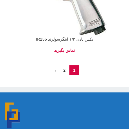
بکس بادی ۱/۲ اینگرسولرند IR255
→
2
1