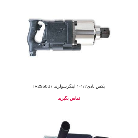
بکس بادی۱/۲-۱ اینگرسولرند IR2950B7