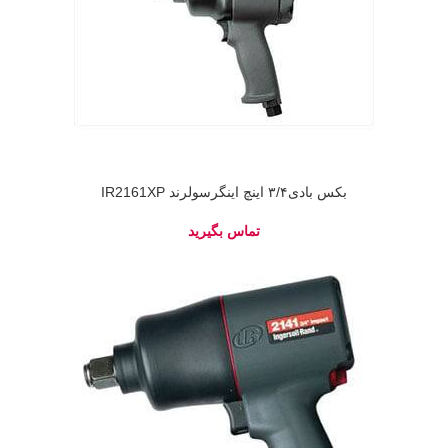
بکس بادی۳/۴ اینچ اینگرسولرند IR2161XP