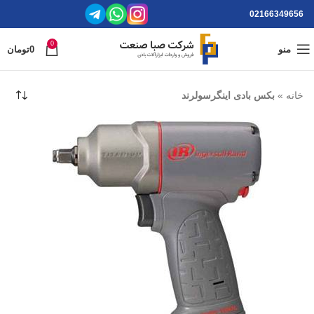
02166349656
0
منو
0
تومان
خانه
»
بکس بادی اینگرسولرند