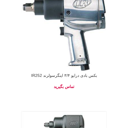
بکس بادی درایو ۳/۴ اینگرسولرند IR252