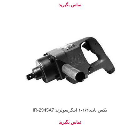
بکس بادی۱/۲-۱ اینگرسولرند IR-2945A7