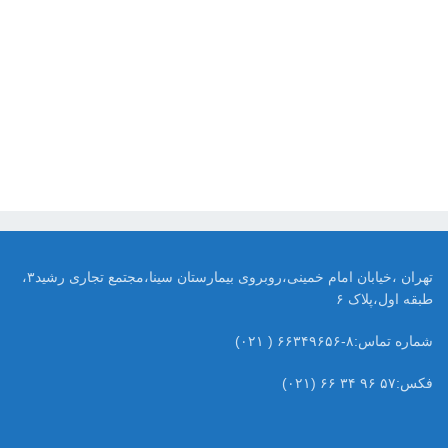
تهران ،خیابان امام خمینی،روبروی بیمارستان سینا،مجتمع تجاری رشید۳،
طبقه اول،پلاک ۶
شماره تماس:۸-۶۶۳۴۹۶۵۶ ( ۰۲۱)
فکس:۵۷ ۹۶ ۳۴ ۶۶ (۰۲۱)