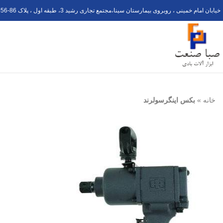
خیابان امام خمینی ، روبروی بیمارستان سینا،مجتمع تجاری رشید 3، طبقه اول ، پلاک 6
56-8
خانه
»
بکس اینگرسولرند