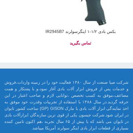
بکس بادی ۱/۲-۱ اینگرسولرند IR2945B7
شرکت صبا صنعت از سال ۱۳۸۰ فعالیت خود را در زمینه واردات،فروش
و خدمات پس از فروش ابزار آلات بادی آغاز نمود،و با پشتکار و همت
مضاعف،موفق به کسب تخصص ،توانایی لازم و صاحب اعتبار در این
حرفه گردید.در سال ۱۳۸۸ با استفاده از تجربیات وقدرت خود موفق به
اخذ نمایندگی ابزار آلات بادی با مارک GP) GISON) ساخت کشور تایوان
در ایران شود.شرکت جیسون یکی از قوی ترین سازندگان ابزارآلات بادی
در تایوان می باشد که با بیش از ۶۵ سال تجربه ،هم اکنون تامین کننده
بسیاری از قطعات ابزار بادی اینگر سولرند آمریکا میباشد.