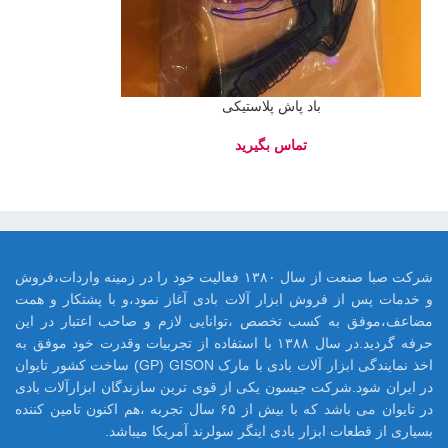
باد پاش پلاستیکی
شرکت صبا صنعت از سال ۱۳۸۰ فعالیت خود را در زمینه واردات،فروش
و خدمات پس از فروش ابزار آلات بادی آغاز نمود،و با پشتکار و همت
مضاعف،موفق به کسب تخصص ،توانایی لازم و صاحب اعتبار در این
حرفه گردید.در سال ۱۳۸۸ با استفاده از تجربیات وقدرت خود موفق به
اخذ نمایندگی ابزار آلات بادی با مارک GP) GISON) ساخت کشور تایوان
در ایران شود.شرکت جیسون یکی از قوی ترین سازندگان ابزارآلات بادی
در تایوان می باشد که با بیش از ۶۵ سال تجربه ،هم اکنون تامین کننده
بسیاری از قطعات ابزار بادی اینگر سولرند آمریکا میباشد.