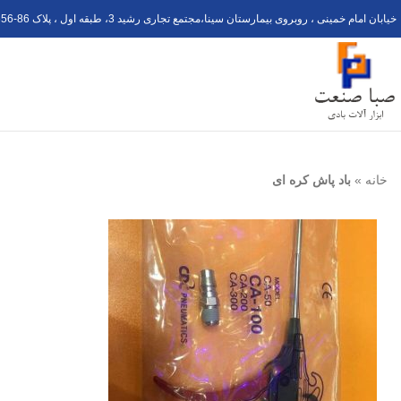
خیابان امام خمینی ، روبروی بیمارستان سینا،مجتمع تجاری رشید 3، طبقه اول ، پلاک 6
56-8
خانه
»
باد پاش کره ای