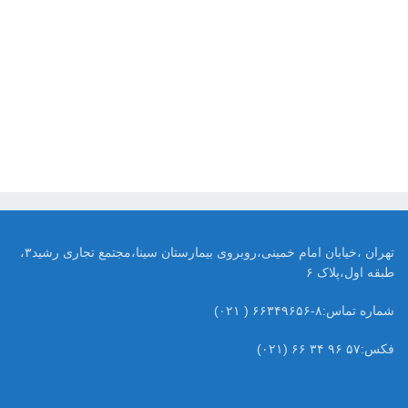
تهران ،خیابان امام خمینی،روبروی بیمارستان سینا،مجتمع تجاری رشید۳،
طبقه اول،پلاک ۶
شماره تماس:۸-۶۶۳۴۹۶۵۶ ( ۰۲۱)
فکس:۵۷ ۹۶ ۳۴ ۶۶ (۰۲۱)