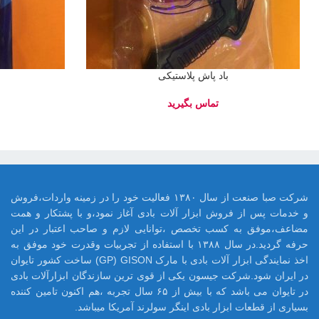
باد پاش پلاستیکی
شرکت صبا صنعت از سال ۱۳۸۰ فعالیت خود را در زمینه واردات،فروش
و خدمات پس از فروش ابزار آلات بادی آغاز نمود،و با پشتکار و همت
مضاعف،موفق به کسب تخصص ،توانایی لازم و صاحب اعتبار در این
حرفه گردید.در سال ۱۳۸۸ با استفاده از تجربیات وقدرت خود موفق به
اخذ نمایندگی ابزار آلات بادی با مارک GP) GISON) ساخت کشور تایوان
در ایران شود.شرکت جیسون یکی از قوی ترین سازندگان ابزارآلات بادی
در تایوان می باشد که با بیش از ۶۵ سال تجربه ،هم اکنون تامین کننده
بسیاری از قطعات ابزار بادی اینگر سولرند آمریکا میباشد.