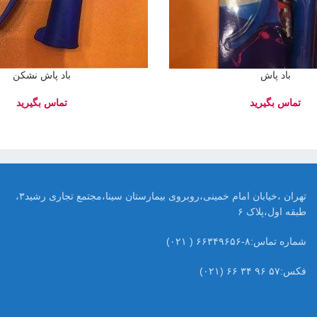
باد پاش
باد پاش نشکن
تهران ،خیابان امام خمینی،روبروی بیمارستان سینا،مجتمع تجاری رشید۳،
طبقه اول،پلاک ۶
شماره تماس:۸-۶۶۳۴۹۶۵۶ ( ۰۲۱)
فکس:۵۷ ۹۶ ۳۴ ۶۶ (۰۲۱)