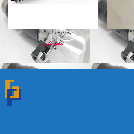
تیپ درسر آرو ۷۱۶۵B