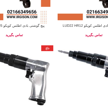
اطلس کوپکو LUD22 HR12
پیچ گوشتی بادی اطلس کوپکو LUD22 HR5
داغ