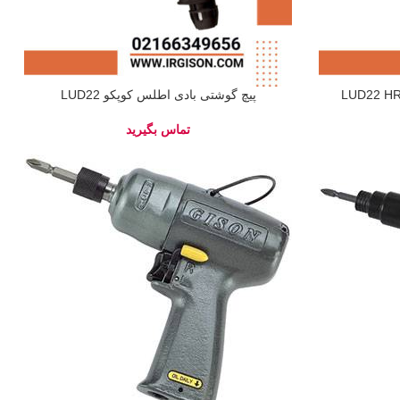
پیچ گوشتی بادی اطلس کوپکو LUD22