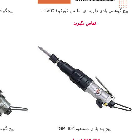
پیچ گوشتی بادی زاویه ای اطلس کوپکو LTV009
پیچگوشتی 
R07-6-L-WH
پیچ بند بادی مستقیم GP-802
پیچ گوشتی