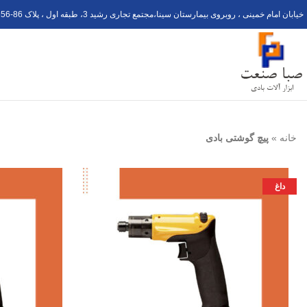
خیابان امام خمینی ، روبروی بیمارستان سینا،مجتمع تجاری رشید 3، طبقه اول ، پلاک 6
56-8
خانه
»
پیچ گوشتی بادی
داغ