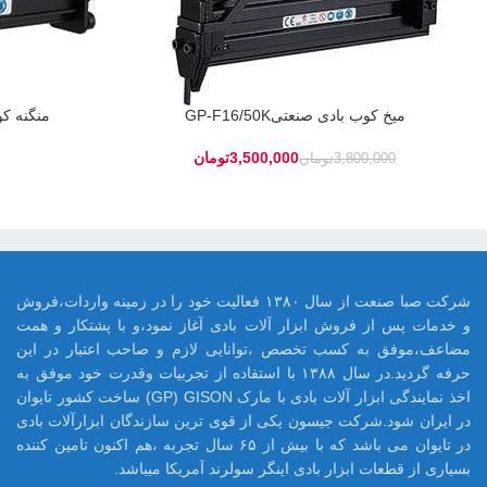
میخ کوب بادی صنعتیGP-F16/50K
منگنه کوب 
3,500,000
تومان
3,800,000
تومان
شرکت صبا صنعت از سال ۱۳۸۰ فعالیت خود را در زمینه واردات،فروش
و خدمات پس از فروش ابزار آلات بادی آغاز نمود،و با پشتکار و همت
مضاعف،موفق به کسب تخصص ،توانایی لازم و صاحب اعتبار در این
حرفه گردید.در سال ۱۳۸۸ با استفاده از تجربیات وقدرت خود موفق به
اخذ نمایندگی ابزار آلات بادی با مارک GP) GISON) ساخت کشور تایوان
در ایران شود.شرکت جیسون یکی از قوی ترین سازندگان ابزارآلات بادی
در تایوان می باشد که با بیش از ۶۵ سال تجربه ،هم اکنون تامین کننده
بسیاری از قطعات ابزار بادی اینگر سولرند آمریکا میباشد.