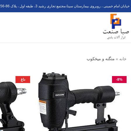
خیابان امام خمینی ، روبروی بیمارستان سینا،مجتمع تجاری رشید 3، طبقه اول ، پلاک 6
56-8
خانه
»
منگنه و میخکوب
-8%
داغ