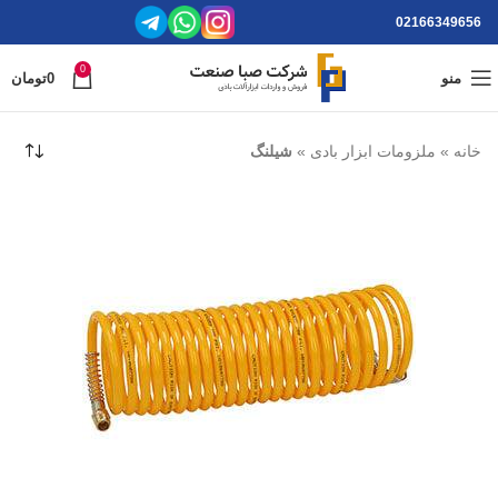
02166349656
0
منو
0
تومان
خانه
»
ملزومات ابزار بادی
»
شیلنگ