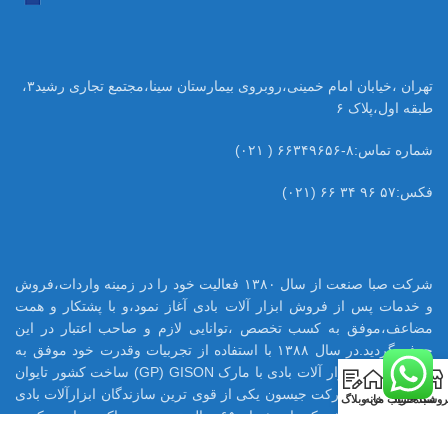
تهران ،خیابان امام خمینی،روبروی بیمارستان سینا،مجتمع تجاری رشید۳،
طبقه اول،پلاک ۶
شماره تماس:۸-۶۶۳۴۹۶۵۶ ( ۰۲۱)
فکس:۵۷ ۹۶ ۳۴ ۶۶ (۰۲۱)
شرکت صبا صنعت از سال ۱۳۸۰ فعالیت خود را در زمینه واردات،فروش
و خدمات پس از فروش ابزار آلات بادی آغاز نمود،و با پشتکار و همت
مضاعف،موفق به کسب تخصص ،توانایی لازم و صاحب اعتبار در این
حرفه گردید.در سال ۱۳۸۸ با استفاده از تجربیات وقدرت خود موفق به
اخذ نمایندگی ابزار آلات بادی با مارک GP) GISON) ساخت کشور تایوان
0
در ایران شود.شرکت جیسون یکی از قوی ترین سازندگان ابزارآلات بادی
روشگاه
سبد خرید
حساب من
خانه
وبلاگ
در تایوان می باشد که با بیش از ۶۵ سال تجربه ،هم اکنون تامین کننده
بسیاری از قطعات ابزار بادی اینگر سولرند آمریکا میباشد.