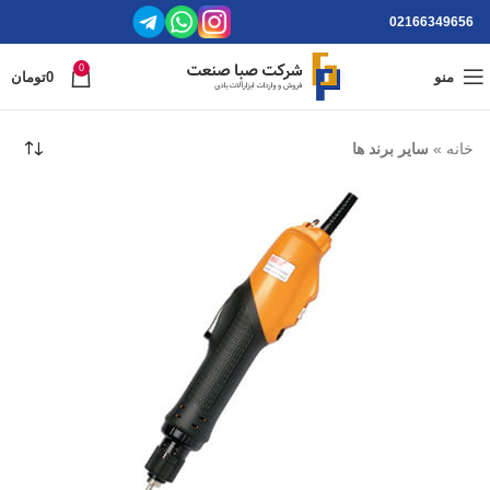
02166349656
0
منو
0
تومان
خانه
»
سایر برند ها