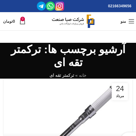
02166349656
0
منو
0
تومان
آرشیو برچسب ها: ترکمتر
تقه ای
خانه
»
ترکمتر تقه ای
24
مرداد