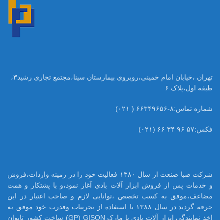
تهران ،خیابان امام خمینی،روبروی بیمارستان سینا،مجتمع تجاری رشید۳،
طبقه اول،پلاک ۶
شماره تماس:۸-۶۶۳۴۹۶۵۶ ( ۰۲۱)
فکس:۵۷ ۹۶ ۳۴ ۶۶ (۰۲۱)
شرکت صبا صنعت از سال ۱۳۸۰ فعالیت خود را در زمینه واردات،فروش
و خدمات پس از فروش ابزار آلات بادی آغاز نمود،و با پشتکار و همت
مضاعف،موفق به کسب تخصص ،توانایی لازم و صاحب اعتبار در این
حرفه گردید.در سال ۱۳۸۸ با استفاده از تجربیات وقدرت خود موفق به
اخذ نمایندگی ابزار آلات بادی با مارک GP) GISON) ساخت کشور تایوان